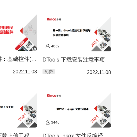
4852
DTools入门讲：基础控件(按钮数值指示灯)
DTools 下载安装注意事项
2022.11.08
免费
2022.11.08
3448
U盘下载上传工程
DTools .pkgx 文件反编译